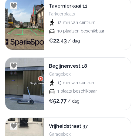
Tavernierkaai 11
Parkeerplaats
12 min
van centrum
10
plaatsen beschikbaar
€
22.43
/
dag
Begijnenvest 18
Garagebox
13 min
van centrum
1
plaats beschikbaar
€
52.77
/
dag
Vrijheidstraat 37
Garagebox