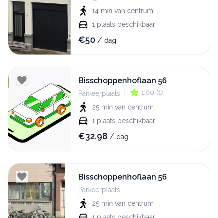
14 min
van centrum
1
plaats beschikbaar
€
50
/
dag
Bisschoppenhoflaan 56
|
1.00
(
1
)
Parkeerplaats
25 min
van centrum
1
plaats beschikbaar
€
32.98
/
dag
Bisschoppenhoflaan 56
Parkeerplaats
25 min
van centrum
1
plaats beschikbaar