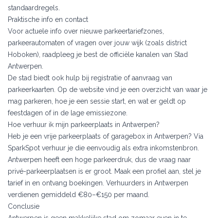
standaardregels.
Praktische info en contact
Voor actuele info over nieuwe parkeertariefzones,
parkeerautomaten of vragen over jouw wijk (zoals district
Hoboken), raadpleeg je best de officiële kanalen van Stad
Antwerpen.
De stad biedt ook hulp bij registratie of aanvraag van
parkeerkaarten. Op de website vind je een overzicht van waar je
mag parkeren, hoe je een sessie start, en wat er geldt op
feestdagen of in de lage emissiezone.
Hoe verhuur ik mijn parkeerplaats in Antwerpen?
Heb je een vrije parkeerplaats of garagebox in Antwerpen? Via
SparkSpot
verhuur je die eenvoudig als extra inkomstenbron.
Antwerpen heeft een hoge parkeerdruk, dus de vraag naar
privé-parkeerplaatsen is er groot. Maak een profiel aan, stel je
tarief in en ontvang boekingen. Verhuurders in Antwerpen
verdienen gemiddeld €80–€150 per maand.
Conclusie
Antwerpen is geen makkelijke stad om zomaar even in te