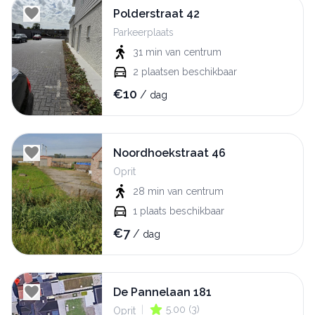
Polderstraat 42
Parkeerplaats
31 min
van centrum
2
plaatsen beschikbaar
€
10
/
dag
Noordhoekstraat 46
Oprit
28 min
van centrum
1
plaats beschikbaar
€
7
/
dag
De Pannelaan 181
|
5.00
(
3
)
Oprit