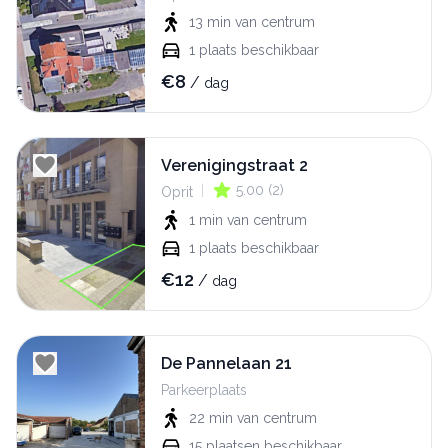
13 min
van centrum
1
plaats beschikbaar
€
8
/
dag
Verenigingstraat 2
|
5.00
(
2
)
Oprit
1 min
van centrum
1
plaats beschikbaar
€
12
/
dag
De Pannelaan 21
Parkeerplaats
22 min
van centrum
15
plaatsen beschikbaar