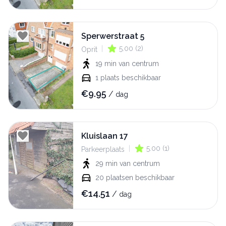
Sperwerstraat 5
|
5.00
(
2
)
Oprit
19 min
van centrum
1
plaats beschikbaar
€
9.95
/
dag
Kluislaan 17
|
5.00
(
1
)
Parkeerplaats
29 min
van centrum
20
plaatsen beschikbaar
€
14.51
/
dag