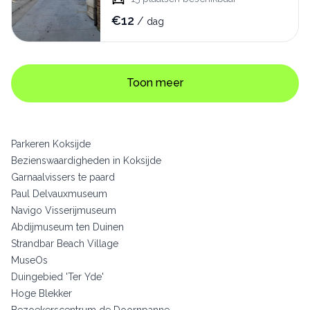
€
12
/
dag
Toon meer
Parkeren Koksijde
Bezienswaardigheden in Koksijde
Garnaalvissers te paard
Paul Delvauxmuseum
Navigo Visserijmuseum
Abdijmuseum ten Duinen
Strandbar Beach Village
MuseOs
Duingebied 'Ter Yde'
Hoge Blekker
Bezoekerscentrum de Doornpanne