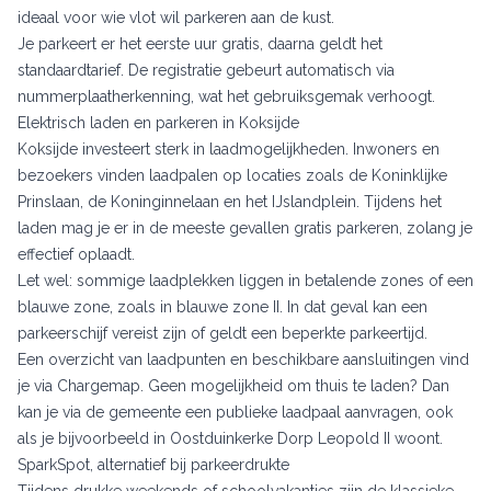
ideaal voor wie vlot wil parkeren aan de kust.
Je parkeert er het eerste uur gratis, daarna geldt het
standaardtarief. De registratie gebeurt automatisch via
nummerplaatherkenning, wat het gebruiksgemak verhoogt.
Elektrisch laden en parkeren in Koksijde
Koksijde investeert sterk in laadmogelijkheden. Inwoners en
bezoekers vinden laadpalen op locaties zoals de Koninklijke
Prinslaan, de Koninginnelaan en het IJslandplein. Tijdens het
laden mag je er in de meeste gevallen gratis parkeren, zolang je
effectief oplaadt.
Let wel: sommige laadplekken liggen in betalende zones of een
blauwe zone, zoals in blauwe zone II. In dat geval kan een
parkeerschijf vereist zijn of geldt een beperkte parkeertijd.
Een overzicht van laadpunten en beschikbare aansluitingen vind
je via Chargemap. Geen mogelijkheid om thuis te laden? Dan
kan je via de gemeente een publieke laadpaal aanvragen, ook
als je bijvoorbeeld in Oostduinkerke Dorp Leopold II woont.
SparkSpot, alternatief bij parkeerdrukte
Tijdens drukke weekends of schoolvakanties zijn de klassieke