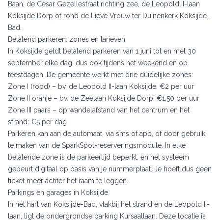
Baan, de Cesar Gezellestraat richting zee, de Leopold II-laan
Koksijde Dorp of rond de Lieve Vrouw ter Duinenkerk Koksijde-
Bad.
Betalend parkeren: zones en tarieven
In Koksijde geldt betalend parkeren van 1 juni tot en met 30
september elke dag, dus ook tijdens het weekend en op
feestdagen. De gemeente werkt met drie duidelijke zones:
Zone I (rood) – bv. de Leopold II-laan Koksijde: €2 per uur
Zone II oranje – bv. de Zeelaan Koksijde Dorp: €1,50 per uur
Zone III paars – op wandelafstand van het centrum en het
strand: €5 per dag
Parkeren kan aan de automaat, via sms of app, of door gebruik
te maken van de SparkSpot-reserveringsmodule. In elke
betalende zone is de parkeertijd beperkt, en het systeem
gebeurt digitaal op basis van je nummerplaat. Je hoeft dus geen
ticket meer achter het raam te leggen.
Parkings en garages in Koksijde
In het hart van Koksijde-Bad, vlakbij het strand en de Leopold II-
laan, ligt de ondergrondse parking Kursaallaan. Deze locatie is