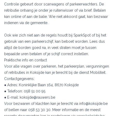
Controle gebeurt door scanwagens of parkeerwachters. De
retributie ontvang je onder je ruitenwisser of via brief. Betalen
kan online of aan de balie. Wie niet akkoord gaat, kan bezwaar
indienen via de gemeente.
Ook wie zich niet aan de regels houdt bij SparkSpot of bij het
gebruik van een parkeerschijf, kan beboet worden. Lees dus
altijd de borden goed na, in veel straten moet je tussen
bepaalde uren betalen of je schijf correct instellen.
Praktische info en contact
Voor alle vragen over parkeren, het parkeerplan, vergunningen
of retributies in Koksijde kan je terecht bij de dienst Mobiliteit.
Contactgegevens:
● Adres: Koninklijke Baan 164, 8670 Koksijde
● Telefoon: 058 51 00 95
● E-mail: koksijde@rauwers.be
Voor bezwaren of klachten kan je terecht via info@koksijde.be
of bellen naar 058 53 30 30. Meer informatie en de meest
recente documenten kan je raadplegen via
www.koksijde.be
.