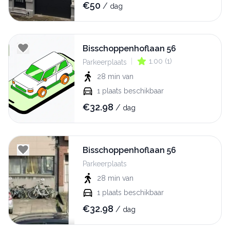
€
50
/
dag
Bisschoppenhoflaan 56
|
1.00
(
1
)
Parkeerplaats
28 min
van
1
plaats beschikbaar
€
32.98
/
dag
Bisschoppenhoflaan 56
Parkeerplaats
28 min
van
1
plaats beschikbaar
€
32.98
/
dag