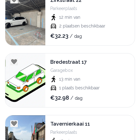
Zirkstraat 22
Parkeerplaats
12 min
van
2
plaatsen beschikbaar
€
32.23
/
dag
Bredestraat 17
Garagebox
13 min
van
1
plaats beschikbaar
€
32.98
/
dag
Tavernierkaai 11
Parkeerplaats