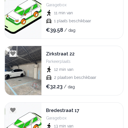
Garagebox
11 min
van
1
plaats beschikbaar
€
39.58
/
dag
Zirkstraat 22
Parkeerplaats
12 min
van
2
plaatsen beschikbaar
€
32.23
/
dag
Bredestraat 17
Garagebox
13 min
van