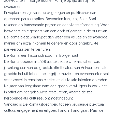
zoektochten in Borgerhout en kom je op tijd aan bij het
evenement.
Privéplaatsen zijn vaak beter gelegen en praktischer dan
openbare parkeeropties. Bovendien kan je bij SparkSpot
rekenen op transparante prijzen en een vlotte afhandeling. Voor
bewoners en eigenaars van een oprit of garage in de buurt van
De Roma biedt SparkSpot dan weer een veilige en eenvoudige
manier om extra inkomen te genereren door ongebruikte
parkeerplaatsen te verhuren.
De Roma: een historisch icoon in Borgerhout
De Roma opende in 1928 als luxueuze cinemazaal en was
jarenlang een van de grootste filmtheaters van Antwerpen. Later
groeide het uit tot een belangrijke muziek- en evenementenzaal
waar zowel internationale artiesten als lokale talenten optraden.
Na jaren van leegstand nam een groep vrijwilligers in 2002 het
initiatief om het gebouw te restaureren, waarna de zaal
heropende als cultureel ontmoetingspunt.
Vandaag is De Roma uitgegroeid tot een bruisende plek waar
cultuur, engagement en erfgoed hand in hand gaan. Maar de