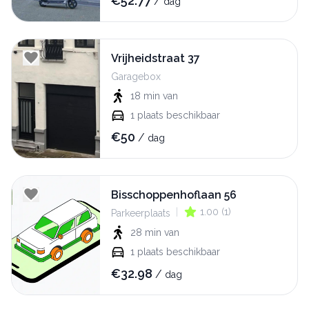
€
52.77
/
dag
Vrijheidstraat 37
Garagebox
18 min
van
1
plaats beschikbaar
€
50
/
dag
Bisschoppenhoflaan 56
|
1.00
(
1
)
Parkeerplaats
28 min
van
1
plaats beschikbaar
€
32.98
/
dag