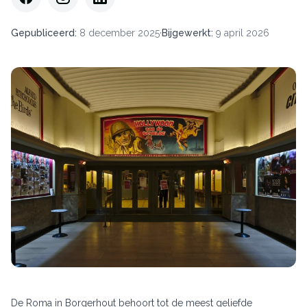
Gepubliceerd
:
8 december 2025
·
Bijgewerkt
:
9 april 2026
De Roma in Borgerhout behoort tot de meest geliefde