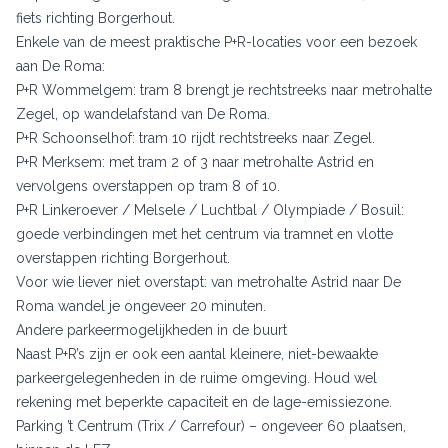
fiets richting Borgerhout.
Enkele van de meest praktische P+R-locaties voor een bezoek
aan De Roma:
P+R Wommelgem: tram 8 brengt je rechtstreeks naar metrohalte
Zegel, op wandelafstand van De Roma.
P+R Schoonselhof: tram 10 rijdt rechtstreeks naar Zegel.
P+R Merksem: met tram 2 of 3 naar metrohalte Astrid en
vervolgens overstappen op tram 8 of 10.
P+R Linkeroever / Melsele / Luchtbal / Olympiade / Bosuil:
goede verbindingen met het centrum via tramnet en vlotte
overstappen richting Borgerhout.
Voor wie liever niet overstapt: van metrohalte Astrid naar De
Roma wandel je ongeveer 20 minuten.
Andere parkeermogelijkheden in de buurt
Naast P+R’s zijn er ook een aantal kleinere, niet-bewaakte
parkeergelegenheden in de ruime omgeving. Houd wel
rekening met beperkte capaciteit en de lage-emissiezone.
Parking ’t Centrum (Trix / Carrefour) – ongeveer 60 plaatsen,