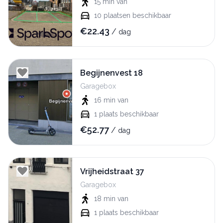
15 min
van
10
plaatsen beschikbaar
€
22.43
/
dag
Begijnenvest 18
Garagebox
16 min
van
1
plaats beschikbaar
€
52.77
/
dag
Vrijheidstraat 37
Garagebox
18 min
van
1
plaats beschikbaar