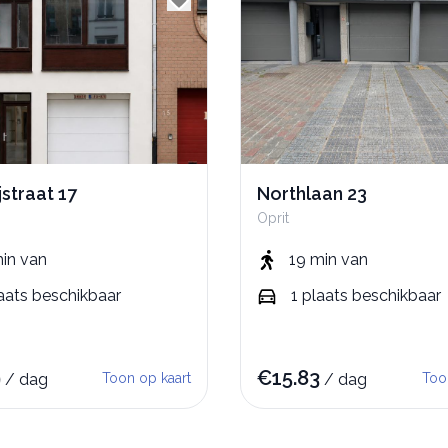
straat 17
Northlaan 23
Oprit
min
van
19 min
van
aats
beschikbaar
1
plaats
beschikbaar
9
€
15.83
/
dag
Toon op kaart
/
dag
Too