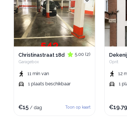
5.00
(
2
)
Christinastraat 18d
Dekenij
Garagebox
Oprit
11 min
van
12 
1
plaats
beschikbaar
1
pl
€
15
€
19.7
/
dag
Toon op kaart