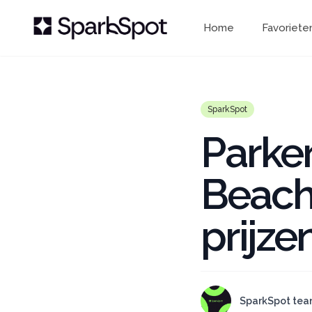
Home
Favoriete
SparkSpot
Parker
Beach 
prijze
SparkSpot te