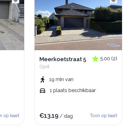
5.00
(
2
)
Meerkoetstraat 5
Oprit
19 min
van
1
plaats
beschikbaar
€
13.19
n op kaart
/
dag
Toon op kaart