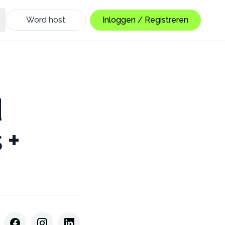
Word host
Inloggen / Registreren
d
 +