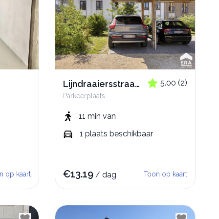
5.00
(
2
)
Lijndraaiersstraat
Parkeerplaats
15
11 min
van
1
plaats
beschikbaar
€
13.19
n op kaart
/
dag
Toon op kaart