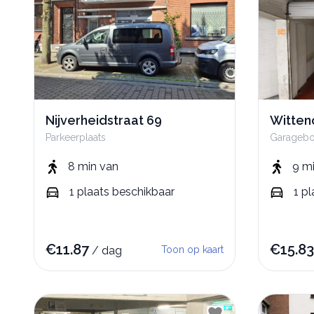
Nijverheidstraat 69
Witten
Parkeerplaats
Garageb
8 min
van
9 m
1
plaats
beschikbaar
1
pl
€
11.87
€
15.83
/
dag
Toon op kaart