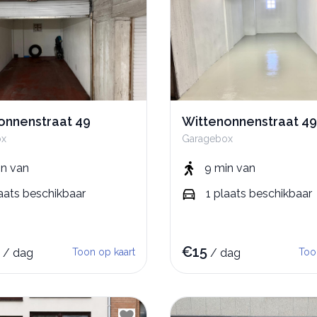
onnenstraat 49
Wittenonnenstraat 49
ox
Garagebox
in
van
9 min
van
aats
beschikbaar
1
plaats
beschikbaar
€
15
/
dag
Toon op kaart
/
dag
Too