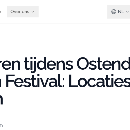
n
Over ons
NL
en tijdens Osten
Festival: Locaties
n
am